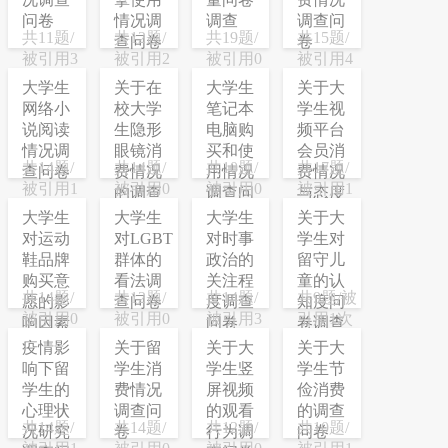
问卷
情况调
调查
调查问
共11题/
共12题/
共19题/
共15题/
查问卷
卷
被引用3
被引用2
被引用0
被引用4
次
次
次
次
大学生
关于在
大学生
关于大
网络小
校大学
笔记本
学生视
说阅读
生隐形
电脑购
频平台
情况调
眼镜消
买和使
会员消
共14题/
共14题/
共10题/
共17题/
查问卷
费情况
用情况
费情况
被引用1
被引用0
被引用0
被引用1
的调查
调查问
与态度
次
次
次
次
问卷
卷
调查问
大学生
大学生
大学生
关于大
卷
对运动
对LGBT
对时事
学生对
鞋品牌
群体的
政治的
留守儿
购买意
看法调
关注程
童的认
共14题/
共12题/
共14题/
共9题/被
愿的影
查问卷
度调查
知度问
被引用0
被引用0
被引用3
引用1次
响因素
问卷
卷调查
次
次
次
调查问
疫情影
关于留
关于大
关于大
卷
响下留
学生消
学生竖
学生节
学生的
费情况
屏视频
俭消费
心理状
调查问
的观看
的调查
共14题/
共14题/
共12题/
共10题/
况研究
卷
行为调
问卷