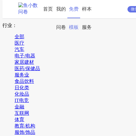
首页
我的
免费
样本
微
搜索
行业：
问卷
模板
服务
全部
医疗
汽车
电子/电器
家居建材
医药/保健品
服务业
食品饮料
日化类
化妆品
IT电竞
金融
互联网
体育
教育/机构
服饰/饰品