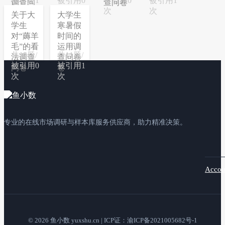
被引用1
被引用0
被引用0
被引用1
调查问
查问卷
次
次
次
次
卷
关于大
大学生
学生
寒暑假
对“薅羊
时间的
毛”的看
运用调
共15题/
共11题/
法调查
查问卷
被引用0
被引用1
问卷
卷
次
次
专业的在线市场调研与样本库服务供应商，助力精准决策。
Accou
© 2026 鱼小数 yuxshu.cn | ICP证：渝ICP备2021005682号-1