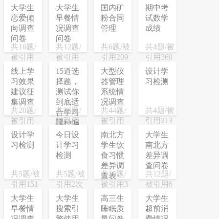
大学生
大学生
国内矿
期中考
恋爱倾
早餐情
粉合同
试数学
向调查
况调查
管理
成绩
问卷
问卷
共16题/
共12题/
共6题/被
共4题/被
被引用
被引用
引用209
引用369
200次
399次
次
次
线上学
15道选
大型仪
设计学
习效果
择题，
器管理
习检测
建议征
测试你
系统情
集调查
到底适
况调查
共20题/
共26题/
共44题/
共4题/被
合学习
被引用
被引用
被引用
引用213
哪种编
41次
351次
222次
次
程语
设计学
今日设
南北方
大学生
言！
习检测
计学习
学生饮
南北方
检测
食习惯
差异调
差异调
查问卷
共5题/被
共5题/被
共15题/
共12题/
查表
引用151
引用2次
被引用3
被引用6
次
次
次
大学生
大学生
高三生
大学生
早餐情
搜索引
睡眠质
超前消
况调查
擎使用
量问卷
费情况