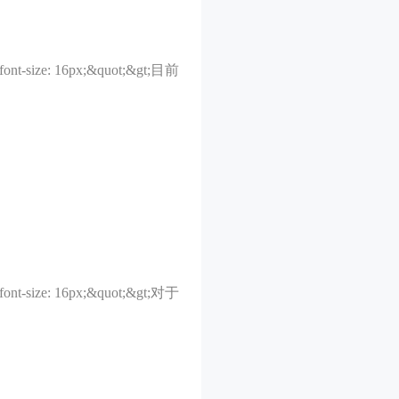
; font-size: 16px;&quot;&gt;目前
; font-size: 16px;&quot;&gt;对于