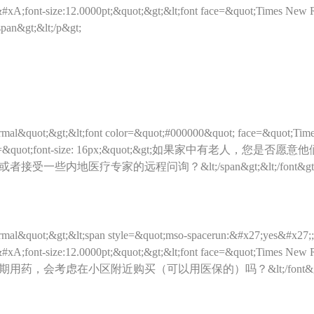
);&#xA;font-size:12.0000pt;&quot;&gt;&lt;font face=&quot;Tim
n&gt;&lt;/p&gt;
mal&quot;&gt;&lt;font color=&quot;#000000&quot; face=&quot;Tim
an style=&quot;font-size: 16px;&quot;&gt;如果家中有老
内地医疗专家的远程问询？&lt;/span&gt;&lt;/font&gt;&lt
mal&quot;&gt;&lt;span style=&quot;mso-spacerun:&#x27;yes&#x27;
);&#xA;font-size:12.0000pt;&quot;&gt;&lt;font face=&quot;Tim
考虑在小区附近购买（可以用医保的）吗？&lt;/font&gt;&lt;/spa