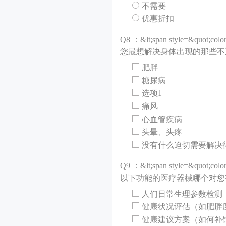
不需要
优惠折扣
Q
8 ：&lt;span style=&quot;colo
您最想解决身体出现的那些不适症状？
肥胖
糖尿病
选项1
痛风
心血管疾病
头晕、头疼
没有什么迫切需要解决
Q
9 ：&lt;span style=&quot;colo
以下功能的医疗器械哪个对您有较大的
人们日常生理参数检测
健康状况评估（如肥胖
健康建议方案（如何补