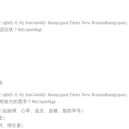
r: rgb(0, 0, 0); font-family: &amp;quot;Times New Roman&amp;quot;
&lt;/span&gt;
得
r: rgb(0, 0, 0); font-family: &amp;quot;Times New Roman&amp;quot;
需求？&lt;/span&gt;
（如脉搏、心率、血压、血糖、脂肪率等）
度）
钙、维生素）