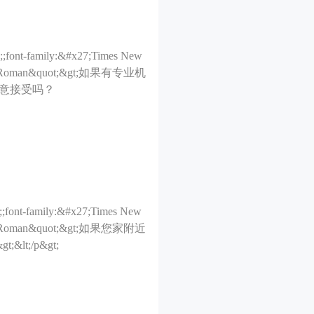
;;font-family:&#x27;Times New
es New Roman&quot;&gt;如果有专业机
意接受吗？
;;font-family:&#x27;Times New
es New Roman&quot;&gt;如果您家附近
t;/p&gt;