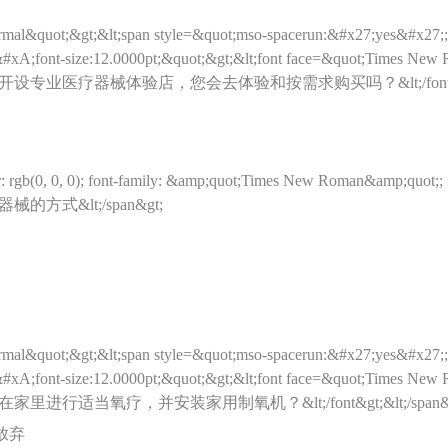
mal&quot;&gt;&lt;span style=&quot;mso-spacerun:&#x27;yes&#x27;
);&#xA;font-size:12.0000pt;&quot;&gt;&lt;font face=&quot;Tim
疗器械体验店，您会去体验和按需求购买吗？&lt;/font&gt;&lt;/sp
r: rgb(0, 0, 0); font-family: &amp;quot;Times New Roman&amp;quot;
式&lt;/span&gt;
mal&quot;&gt;&lt;span style=&quot;mso-spacerun:&#x27;yes&#x27;
);&#xA;font-size:12.0000pt;&quot;&gt;&lt;font face=&quot;Tim
当氧疗，并安装家用制氧机？&lt;/font&gt;&lt;/span&gt;&l
放弃