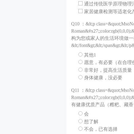
通过传统医学原理物理
家居健康检测等适老化
Q
10 ：&lt;p class=&quot;MsoNo
Roman&#x27;;color:rgb(0,0,0
构为您或家人的生活环境做一
&lt;/font&gt;&lt;/span&gt;&lt;/p
其他1
愿意，有必要（在合理
非常好，提高生活质量
身体健康，没必要
Q
11 ：&lt;p class=&quot;MsoNo
Roman&#x27;;color:rgb(0,0,0
有健康优质产品（糌粑、藏香、酥油、有机
会
想了解
不会，已有选择