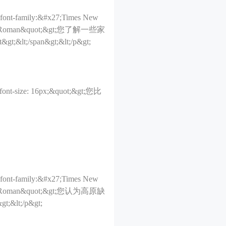
;font-family:&#x27;Times New
es New Roman&quot;&gt;您了解一些家
an&gt;&lt;/p&gt;
; font-size: 16px;&quot;&gt;您比
;font-family:&#x27;Times New
es New Roman&quot;&gt;您认为高原缺
t;/p&gt;