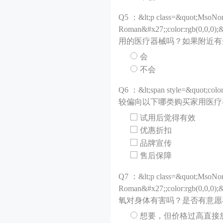
Q
5 ：&lt;p class=&quot;MsoNor
Roman&#x27;;color:rgb(0,0,0
用的医疗器械吗？如果附近有开设专业医
会
不会
Q
6 ：&lt;span style=&quot;colo
较偏向以下哪类购买家用医疗器械的方
试用后觉得有效
优惠折扣
品牌宣传
售后保障
Q
7 ：&lt;p class=&quot;MsoNor
Roman&#x27;;color:rgb(0,0,0
氧对身体有害吗？是否有意愿在家里进行适
想要，但价格过高直接