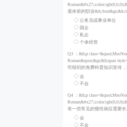
Roman&#x27;;color:rgb(0,0,0
退休前的职业&lt;/font&gt;&lt;/spa
公务员或事业单位
国企
私企
个体经营
Q
3 ：&lt;p class=&quot;MsoNor
Roman&quot;&gt;&lt;sp
司组织的免费科普知识宣传，或者接受一些
会
不会
Q
4 ：&lt;p class=&quot;MsoNor
Roman&#x27;;color:rgb(0,0,0
有一些常见的慢性病症需要长期用药，会
会
不会