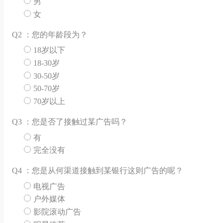
男
女
Q
2 ：您的年龄段为？
18岁以下
18-30岁
30-50岁
50-70岁
70岁以上
Q
3 ：您是否了接触过某广告吗？
有
完全没有
Q
4 ：您是从何渠道接触到某银行这则广告的呢？
电视广告
户外媒体
影院滚动广告