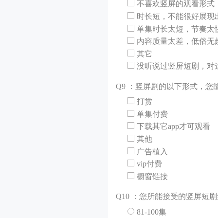
不喜欢竖屏的观看形式
时长短，不能很好展现
单集时长太短，节奏太
内容质量太差，低俗无
其它
没听说过竖屏短剧，对
Q
9 ：竖屏剧的以下形式，您
打赏
单集付费
下载其它app才可观看
其他
广告植入
vip付费
橱窗链接
Q
10 ：您所能接受的竖屏短
81-100集