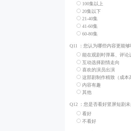
100集以上
20集以下
21-40集
41-60集
60-80集
Q
11 ：您认为哪些内容更能
能在观剧时弹幕、评论
互动选择剧情走向
喜欢的演员出演
这部剧制作精致（成本
内容有趣
其他
Q
12 ：您是否看好竖屏短剧
看好
不看好