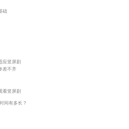
基础
适应竖屏剧
参差不齐
观看竖屏剧
的时间有多长？