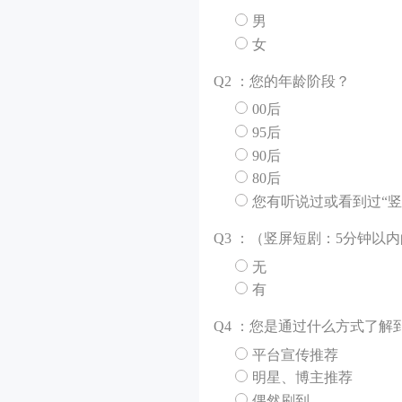
男
女
Q
2 ：您的年龄阶段？
00后
95后
90后
80后
您有听说过或看到过“竖
Q
3 ：（竖屏短剧：5分钟
无
有
Q
4 ：您是通过什么方式了解
平台宣传推荐
明星、博主推荐
偶然刷到