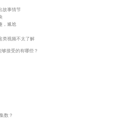
出故事情节
快
趣，尴尬
这类视频不太了解
能够接受的有哪些？
剧集数？