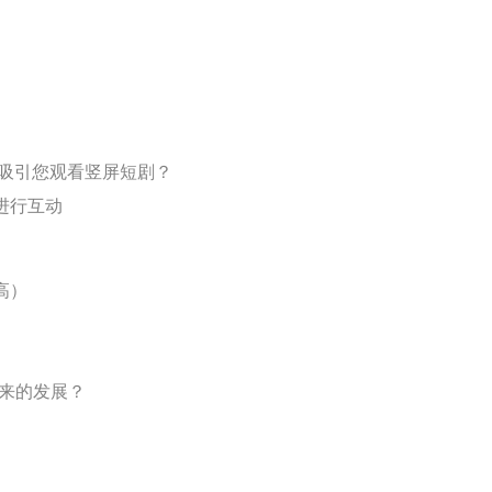
够吸引您观看竖屏短剧？
进行互动
高）
未来的发展？