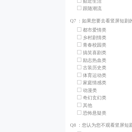
贴近生活
跟随潮流
Q
7 ：如果您要去看竖屏短
都市爱情类
乡村剧情类
青春校园类
搞笑喜剧类
励志热血类
古装历史类
体育运动类
家庭情感类
动漫类
奇幻玄幻类
其他
恐怖悬疑类
Q
8 ：您认为您不观看竖屏短