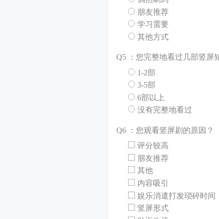
朋友推荐
学习需要
其他方式
Q
5 ：您完整地看过几部竖屏
1-2部
3-5部
6部以上
没有完整地看过
Q
6 ：您观看竖屏剧的原因？
评分较高
朋友推荐
其他
内容吸引
娱乐消遣打发琐碎时间
竖屏形式