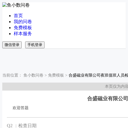
首页
我的问卷
免费模板
样本服务
微信登录
手机登录
当前位置：
鱼小数问卷
>
免费模板
>
合盛磁业有限公司夜班值班人员
本页仅为内
合盛磁业有限公
欢迎答题
Q
2 ：检查日期