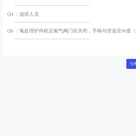
Q
4 ：值班人员
Q
6 ：氢处理炉停机后氢气阀门应关闭，手柄与管道呈90度
引