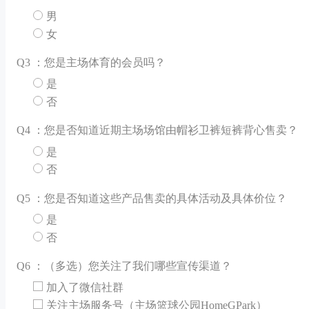
男
女
Q
3 ：您是主场体育的会员吗？
是
否
Q
4 ：您是否知道近期主场场馆由帽衫卫裤短裤背心售卖？
是
否
Q
5 ：您是否知道这些产品售卖的具体活动及具体价位？
是
否
Q
6 ：（多选）您关注了我们哪些宣传渠道？
加入了微信社群
关注主场服务号（主场篮球公园HomeGPark）