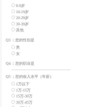
0-9岁
10-19岁
20-29岁
30-39岁
其他
Q
3 ：您的性别是
男
女
Q
4 ：您的职业是
Q
5 ：您的收入水平（年薪）
1万以下
1万-15万
15万-30万
30万-45万