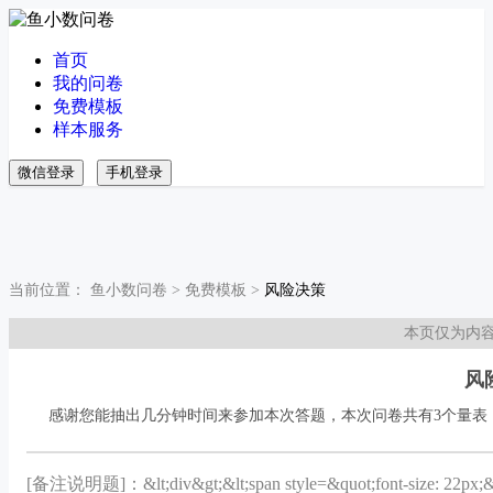
首页
我的问卷
免费模板
样本服务
微信登录
手机登录
当前位置：
鱼小数问卷
>
免费模板
>
风险决策
本页仅为内
风
感谢您能抽出几分钟时间来参加本次答题，本次问卷共有3个量表
[备注说明题]：
&lt;div&gt;&lt;span style=&quot;font-si