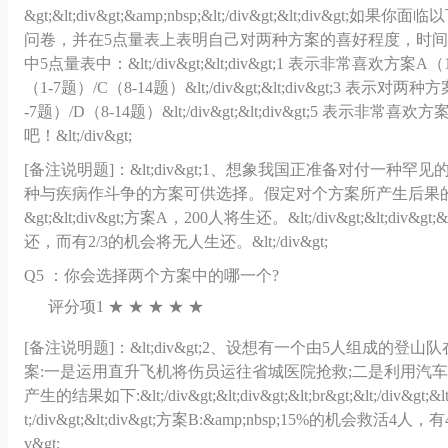
&gt;&lt;div&gt;&amp;nbsp;&lt;/div&gt;&lt;div&gt
问卷，并在5点量表上表明自己对两种方案的喜好程度，时间不限。&lt;/div&gt;
中5点量表中：&lt;/div&gt;&lt;div&gt;1 表示非常喜欢方案A（1-
（1-7题）/C（8-14题）&lt;/div&gt;&lt;div&gt;3 表示对
-7题）/D（8-14题）&lt;/div&gt;&lt;div&gt;5 表示非常喜欢方
吧！&lt;/div&gt;
[备注说明题]：
&lt;div&gt;1、想象我国正准备对付一种
种与疾病作斗争的方案可供选择。假定对个方案所产生后果的精确科学估算如下所示:&
&gt;&lt;div&gt;方案A，200人将生还。&lt;/div&gt;&lt;div&gt;
还，而有2/3的机会将无人生还。&lt;/div&gt;
Q
5 ：你会选择两个方案中的哪一个?
评分项1 ★ ★ ★ ★ ★
[备注说明题]：
&lt;div&gt;2、设想有一个由5人组成
案:一是运用直升飞机将伤员运往省城医院抢救;二是利用汽
产生的结果如下:&lt;/div&gt;&lt;div&gt;&lt;br&gt;&lt;/div&gt;&
t;/div&gt;&lt;div&gt;方案B:&amp;nbsp;15%的机
v&gt;