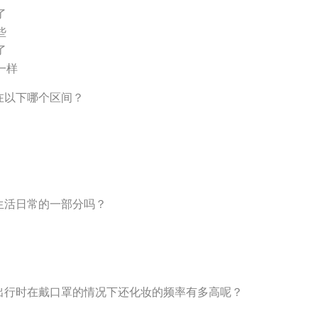
了
些
了
一样
在以下哪个区间？
生活日常的一部分吗？
常出行时在戴口罩的情况下还化妆的频率有多高呢？