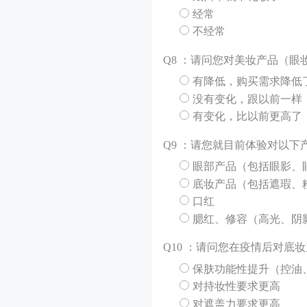
经常
不经常
Q
8 ：请问您对美妆产品（
有降低，购买需求降低
没有变化，跟以前一样
有变化，比以前更高了
Q
9 ：请您就目前体验对以下
眼部产品（包括眼影、
底妆产品（包括遮瑕、
口红
腮红、修容（高光、阴
Q
10 ：请问您在疫情后对底
保肤功能性提升（控油
对持妆性要求更高
对遮盖力要求更高