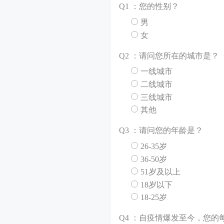
Q
1 ：您的性别？
男
女
Q
2 ：请问您所在的城市是？
一线城市
二线城市
三线城市
其他
Q
3 ：请问您的年龄是？
26-35岁
36-50岁
51岁及以上
18岁以下
18-25岁
Q
4 ：自疫情爆发至今，您