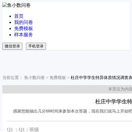
首页
我的问卷
免费模板
样本服务
微信登录
手机登录
当前位置：
鱼小数问卷
>
免费模板
>
杜庄中学学生特异体质情况调查
本页仅为内
杜庄中学学生
感谢您能抽出几分钟时间来参加本次答题，现在我们就马上开始
Q
1 ：Q1：班级