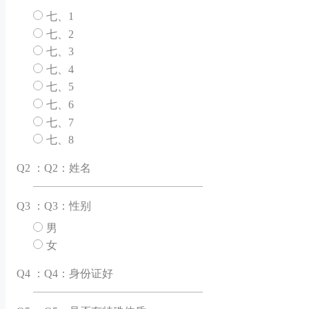
七、1
七、2
七、3
七、4
七、5
七、6
七、7
七、8
Q
2 ：Q2：姓名
Q
3 ：Q3：性别
男
女
Q
4 ：Q4：身份证好