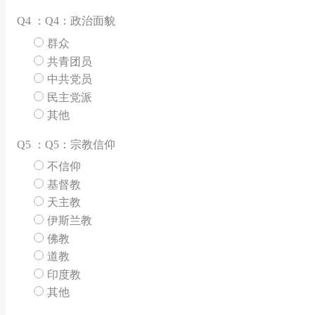
Q
4 ：Q4：政治面貌
群众
共青团员
中共党员
民主党派
其他
Q
5 ：Q5：宗教信仰
不信仰
基督教
天主教
伊斯兰教
佛教
道教
印度教
其他